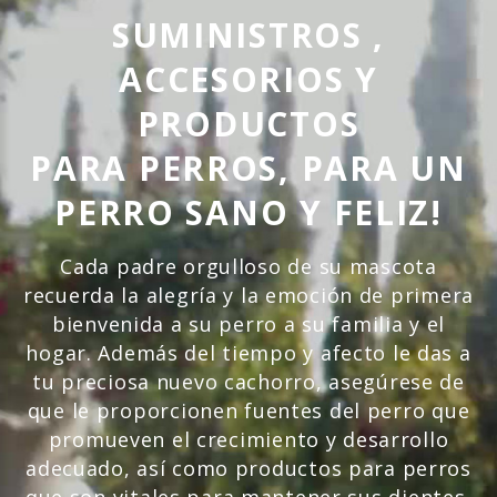
SUMINISTROS ,
ACCESORIOS
Y
PRODUCTOS
PARA PERROS, PARA UN
PERRO SANO Y FELIZ!
Cada padre orgulloso de su mascota
recuerda la alegría y la emoción de primera
bienvenida a su perro a su familia y el
hogar. Además del tiempo y afecto le das a
tu preciosa nuevo cachorro, asegúrese de
que le proporcionen fuentes del perro que
promueven el crecimiento y desarrollo
adecuado, así como productos para perros