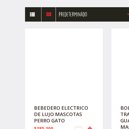
Predeterminado
BEBEDERO ELECTRICO
BO
DE LUJO MASCOTAS
TR
PERRO GATO
GU
MA
$385.300