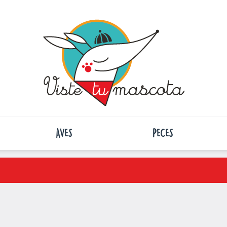
AVES
PECES