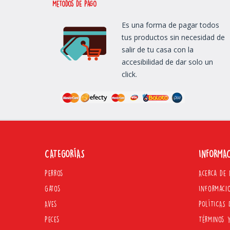
métodos de Pago
Es una forma de pagar todos
tus productos sin necesidad de
salir de tu casa con la
accesibilidad de dar solo un
click.
CATEGORÍAS
INFORMA
Perros
Acerca de 
Gatos
Informaci
Aves
POLÍTICAS 
Peces
Términos 