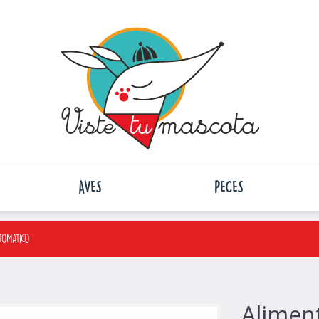
AVES
PECES
tomatico
Alimen