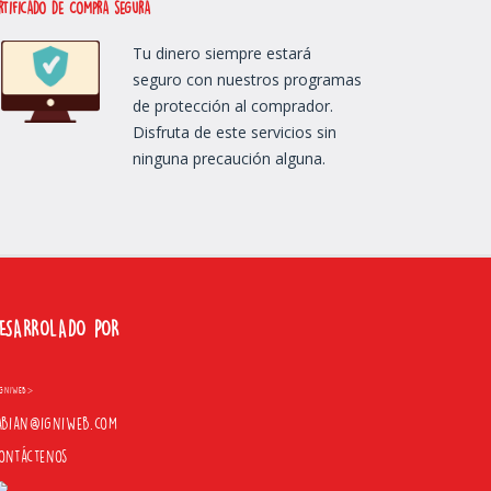
rtificado de Compra segura
Tu dinero siempre estará
seguro con nuestros programas
de protección al comprador.
Disfruta de este servicios sin
ninguna precaución alguna.
ESARROLADO POR
gniweb>
abian@igniweb.com
ontáctenos