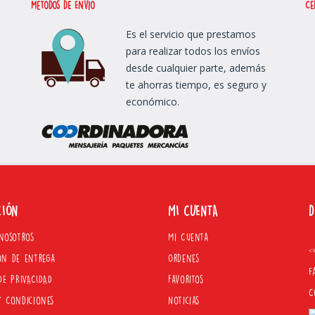
métodos de Envío
Ce
Es el servicio que prestamos
para realizar todos los envíos
desde cualquier parte, además
te ahorras tiempo, es seguro y
económico.
CIÓN
MI CUENTA
D
nosotros
Mi Cuenta
<I
on de entrega
Ordenes
f
DE PRIVACIDAD
Favoritos
C
y Condiciones
Noticias