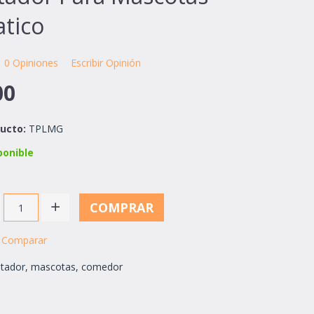
tico
0 Opiniones
Escribir Opinión
00
ucto:
TPLMG
ponible
COMPRAR
Comparar
ntador
,
mascotas
,
comedor