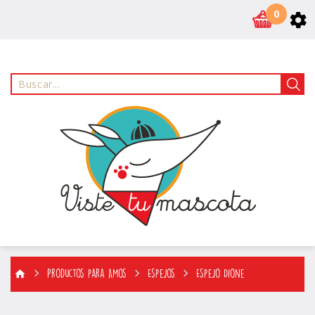
0
Productos para Amos
Espejos
Espejo Dione